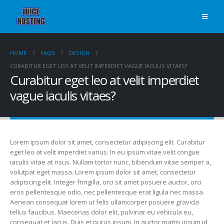
HOME
FAQS
DESIGN
CURABITUR EGET LEO AT VELIT IMPERDIET VAGUE IACULIS VITAES?
Curabitur eget leo at velit imperdiet
vague iaculis vitaes?
Lorem ipsum dolor sit amet, consectetur adipiscing elit. Curabitur
eget leo at velit imperdiet varius. In eu ipsum vitae velit congue
iaculis vitae at risus. Nullam tortor nunc, bibendum vitae semper a,
volutpat eget massa. Lorem ipsum dolor sit amet, consectetur
adipiscing elit. Integer fringilla, orci sit amet posuere auctor, orci
eros pellentesque odio, nec pellentesque erat ligula nec massa.
Aenean consequat lorem ut felis ullamcorper posuere gravida
tellus faucibus. Maecenas dolor elit, pulvinar eu vehicula eu,
consequat et lacus. Duis et purus ipsum. In auctor mattis ipsum id