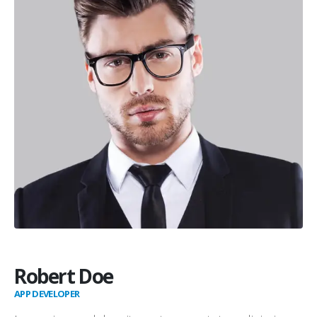
Robert Doe
APP DEVELOPER