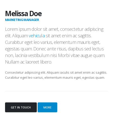
Melissa Doe
MARKETING MANAGER
Lorem ipsum dolor sit amet, consectetur adipiscing
elit. Aliquam
vehicula
sit amet enim ac sagittis.
Curabitur eget leo varius, elementum mauris eget,
egestas quam. Donec ante risus, dapibus sed lectus
non, lacinia vestibulum nisi. Morbi vitae augue quam.
Nullam ac laoreet libero.
Consectetur adipiscing elit. Aliquam iaculis sit amet enim ac sagittis.
Curabitur eget leo varius, elementum mauris eget, egestas quam.
GET IN TOUCH
MORE