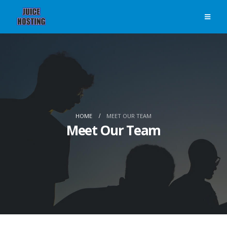
HOME
MEET OUR TEAM
Meet Our Team