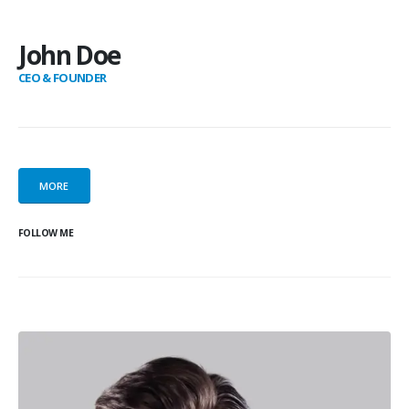
John Doe
CEO & FOUNDER
MORE
FOLLOW ME