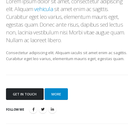
Lorem ipsum dolor sit amet, consectetur adipiscing
elit. Aliquam
vehicula
sit amet enim ac sagittis.
Curabitur eget leo varius, elementum mauris eget,
egestas quam. Donec ante risus, dapibus sed lectus
non, lacinia vestibulum nisi. Morbi vitae augue quam.
Nullam ac laoreet libero.
Consectetur adipiscing elit. Aliquam iaculis sit amet enim ac sagittis.
Curabitur eget leo varius, elementum mauris eget, egestas quam.
GET IN TOUCH
MORE
FOLLOW ME