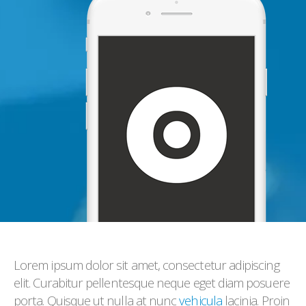
Lorem ipsum dolor sit amet, consectetur adipiscing
elit. Curabitur pellentesque neque eget diam posuere
porta. Quisque ut nulla at nunc
vehicula
lacinia. Proin