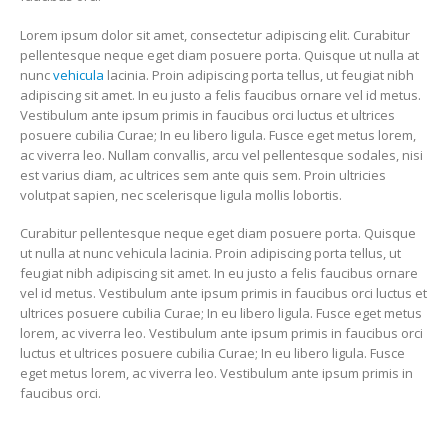
Lorem ipsum dolor sit amet, consectetur adipiscing elit. Curabitur
pellentesque neque eget diam posuere porta. Quisque ut nulla at
nunc
vehicula
lacinia. Proin adipiscing porta tellus, ut feugiat nibh
adipiscing sit amet. In eu justo a felis faucibus ornare vel id metus.
Vestibulum ante ipsum primis in faucibus orci luctus et ultrices
posuere cubilia Curae; In eu libero ligula. Fusce eget metus lorem,
ac viverra leo. Nullam convallis, arcu vel pellentesque sodales, nisi
est varius diam, ac ultrices sem ante quis sem. Proin ultricies
volutpat sapien, nec scelerisque ligula mollis lobortis.
Curabitur pellentesque neque eget diam posuere porta. Quisque
ut nulla at nunc vehicula lacinia. Proin adipiscing porta tellus, ut
feugiat nibh adipiscing sit amet. In eu justo a felis faucibus ornare
vel id metus. Vestibulum ante ipsum primis in faucibus orci luctus et
ultrices posuere cubilia Curae; In eu libero ligula. Fusce eget metus
lorem, ac viverra leo. Vestibulum ante ipsum primis in faucibus orci
luctus et ultrices posuere cubilia Curae; In eu libero ligula. Fusce
eget metus lorem, ac viverra leo. Vestibulum ante ipsum primis in
faucibus orci.